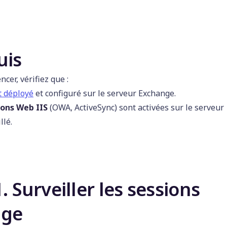
uis
er, vérifiez que :
t déployé
et configuré sur le serveur Exchange.
ions Web IIS
(OWA, ActiveSync) sont activées sur le serveur
llé.
. Surveiller les sessions
nge