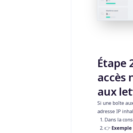
Étape 
accès 
aux let
Si une boîte aux
adresse IP inha
Dans la con
👉️
Exemple 