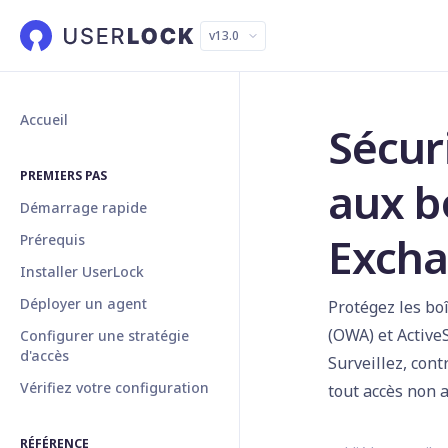
v13.0
Accueil
Sécuri
PREMIERS PAS
aux b
Démarrage rapide
Exch
Prérequis
Installer UserLock
Déployer un agent
Protégez les bo
(OWA) et Active
Configurer une stratégie
d'accès
Surveillez, cont
Vérifiez votre configuration
tout accès non a
RÉFÉRENCE