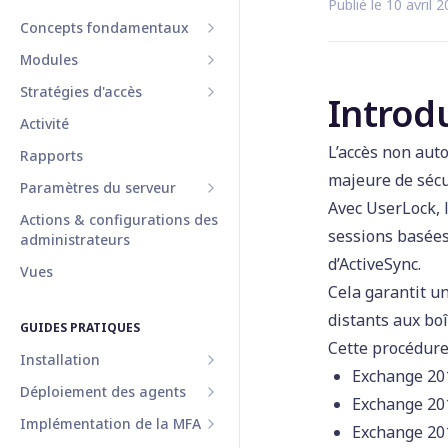
Publié le 10 avril 
Concepts fondamentaux
Modules
Sessions protégées
Stratégies d'accès
Audit
Authentification multi-
Introd
facteur
Activité
Serveurs
Gestion des stratégies
Application UserLock Push
d'accès
L’accès non aut
Rapports
Agents
Authentification Unique
Authentification
majeure de sécu
Paramètres du serveur
Stratégies d'accès
(SSO)
multifacteur (MFA)
Avec UserLock, l
Actions & configurations des
Architecture de la base de
Général
UserLock Anywhere
Limites de sessions
sessions basées
administrateurs
données
MFA
Consoles
Points d'accès initiaux
d’ActiveSync.
Vues
Protection des données et
Distribution de l'agent
Cela garantit un
chiffrement
UserLock VPN Connect
Restrictions de machine
Authentification unique
distants aux boî
Communication et
Restrictions de temps
GUIDES PRATIQUES
protocoles requis
Cette procédure 
Base de données
Géolocalisation
Installation
Exchange 20
Paramètres de messagerie
Bloquer un utilisateur
Déploiement des agents
Installer la console Web
Exchange 20
Messages
Alertes & notifications
Implémentation de la MFA
Installer et configurer
Agent Station
Exchange 201
Rapports
UserLock Anywhere IIS