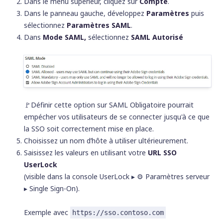
Dans le menu supérieur, cliquez sur
Compte
.
Dans le panneau gauche, développez
Paramètres
puis
sélectionnez
Paramètres SAML
.
Dans
Mode SAML,
sélectionnez
SAML Autorisé
🚩️
Définir cette option sur
SAML Obligatoire
pourrait
empécher vos utilisateurs de se connecter jusqu'à ce que
la SSO soit correctement mise en place.
Choisissez un nom d’hôte à utiliser ultérieurement.
Saisissez les valeurs en utilisant votre
URL SSO
UserLock
(visible dans la console UserLock ▸
⚙️
Paramètres serveur
▸ Single Sign-On).
Exemple avec
https://sso.contoso.com