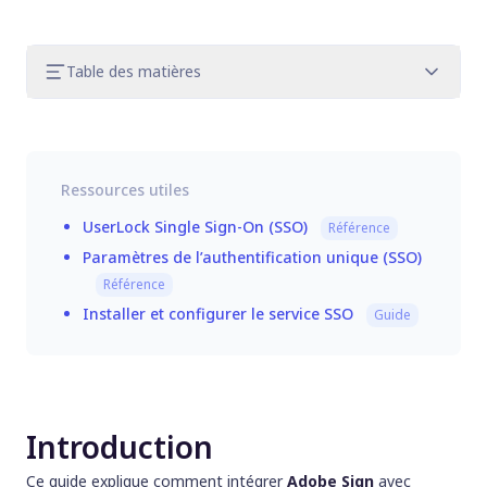
Table des matières
Introduction
Étape 1. Configurer Adobe Sign (Service
Provider)
Ressources utiles
Étape 2. Configurer Adobe Sign dans
UserLock
UserLock Single Sign-On (SSO)
Référence
Mettre à jour le certificat SAML dans Adobe
Paramètres de l’authentification unique (SSO)
Sign
Référence
Dépannage
Installer et configurer le service SSO
Guide
Étapes suivantes
Introduction
Ce guide explique comment intégrer
Adobe Sign
avec