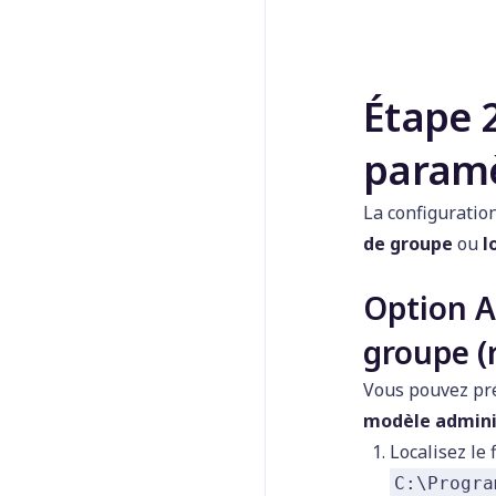
Étape 2
paramè
La configuratio
de groupe
ou
l
Option A
groupe 
Vous pouvez pré
modèle admini
Localisez le 
C:\Progra