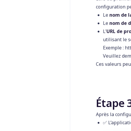
configuration p
Le
nom de l
Le
nom de 
L'
URL de pr
utilisant le 
Exemple : ht
Veuillez dem
Ces valeurs peu
Étape 3
Après la configu
✅️
L’applicat