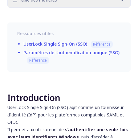
Introduction
Prérequis
Étape 1. Installer le service UserLock SSO
Ressources utiles
Étape 2 : Configurer le DNS
Étape 3. Configurer le service UserLock SSO
UserLock Single Sign-On (SSO)
Référence
Étapes suivantes
Paramètres de l’authentification unique (SSO)
Référence
Introduction
UserLock Single Sign-On (SSO) agit comme un fournisseur
d’identité (IdP) pour les plateformes compatibles SAML et
OIDC.
Il permet aux utilisateurs de
s’authentifier une seule fois
avec leurs identifiants Windows
, puis d’accéder à