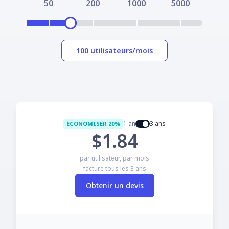
50
200
1000
5000
100 utilisateurs/mois
1 an
3 ans
ÉCONOMISER
20%
$1.84
par utilisateur, par mois

facturé tous les 3 ans
Obtenir un devis