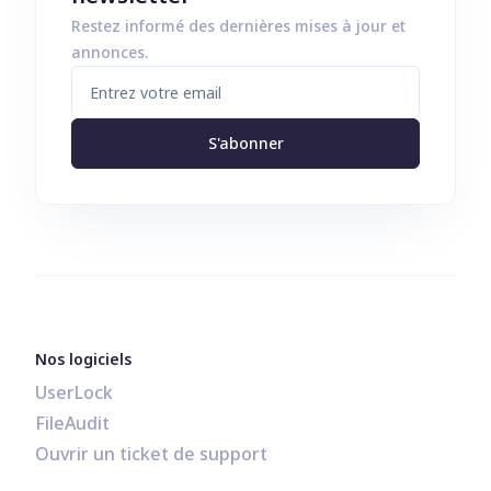
Restez informé des dernières mises à jour et
annonces.
S'abonner
Nos logiciels
UserLock
FileAudit
Ouvrir un ticket de support