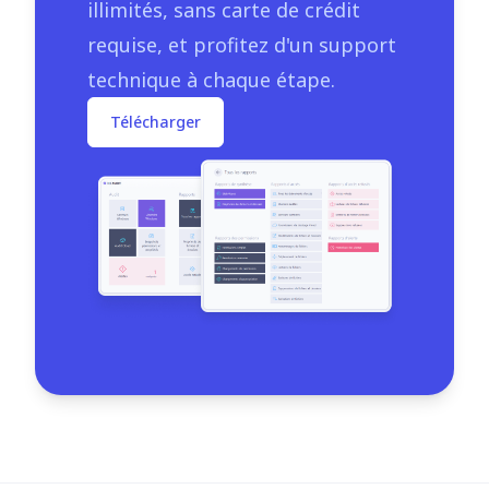
illimités, sans carte de crédit
requise, et profitez d'un support
technique à chaque étape.
Télécharger