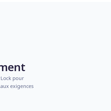
ement
rLock pour
e aux exigences