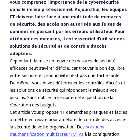
vous comprenez l’importance de la cybersécurité
Installez un antivirus et un anti-malware
dans le milieu professionnel. Aujourd’hui, les équipes
Sensibilisez vos collaborateurs aux
IT doivent faire face à une multitude de menaces
bonnes pratiques en matière de
de sécurité, des accès non autorisés aux fuites de
cybersécurité
données en passant par les erreurs utilisateur. Pour
Sécurisez les connexions pour les
atténuer ces menaces, il est essentiel d’utiliser des
informations sensibles
solutions de sécurité et de contrôle d’accès
Utilisez le chiffrement pour protéger vos
adaptées.
données sensibles
Cependant, la mise en œuvre de mesures de sécurité
Limitez l’accès aux données sensibles
efficaces peut s’avérer difficile, car trouver le bon équilibre
Utilisez un VPN (réseau privé virtuel)
entre sécurité et productivité n’est pas une tâche facile.
Surveillez les activités suspectes sur votre
De même, vous devez déterminer les contrôles d’accès et
réseau
les solutions de sécurité qui répondent le mieux à vos
Menez des audits et des tests de sécurité
besoins. Sans oublier la sempiternelle question de la
réguliers
répartition des budgets.
Développez une culture de la
Cet article vous propose 11 démarches pratiques et faciles
cybersécurité
à mettre en œuvre pour améliorer le contrôle des accès et
la sécurité de votre organisation. Des
solutions
d’authentification multifacteur (MFA)
à la configuration