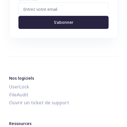
S'abonner
Nos logiciels
UserLock
FileAudit
Ouvrir un ticket de support
Ressources