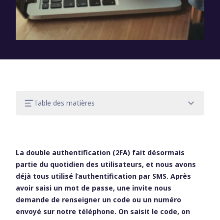
Table des matières
Les quatre grands risques auxquels
l’authentification par SMS expose votre
entreprise
La double authentification (2FA) fait désormais
Quelles méthodes plus sûres pour la 2FA
partie du quotidien des utilisateurs, et nous avons
?
déjà tous utilisé l’authentification par SMS. Après
Arrêtez d’utiliser la 2FA par SMS pour
avoir saisi un mot de passe, une invite nous
protéger vos données
demande de renseigner un code ou un numéro
envoyé sur notre téléphone. On saisit le code, on