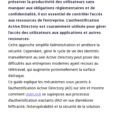
préserver la productivité des utilisateurs sans
dans Active Directory sur site ?
manquer aux obligations réglementaires et de
Avantages liés à l’utilisation de
confidentialité, il est essentiel de contrôler l’accès
l’authentification AD sur site
aux ressources de l’entreprise. L’authentification
Les défis de l’authentification
Active Directory est couramment utilisée pour gérer
Active Directory sur site
l’accès des utilisateurs aux applications et autres
UserLock s’accorde harmonieusement
ressources.
avec les protocoles d’authentification
Cette approche simplifie l’administration et améliore la
Active Directory sur site
sécurité. Cependant, gérer le cycle de vie des identités
manuellement au sein Active Directory peut poser des
difficultés aux entreprises modernes ayant recours au
télétravail, qui augmente potentiellement la surface
d’attaque.
Ce guide explique les mécanismes sous-jacents à
l’authentification Active Directory (AD) sur site et montre
comment
UserLock
se superpose aux processus
d’authentification existants d’AD en vue d’améliorer
l’efficacité, l’interopérabilité et la sécurité de la solution.