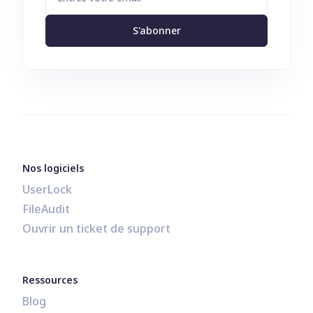
S'abonner
Nos logiciels
UserLock
FileAudit
Ouvrir un ticket de support
Ressources
Blog