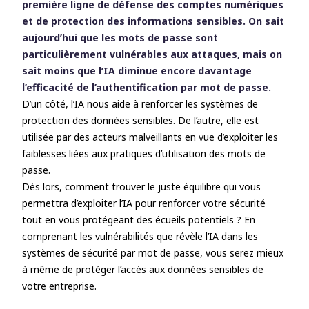
première ligne de défense des comptes numériques
La sécurité IA face à l’authentification
et de protection des informations sensibles. On sait
traditionnelle par mot de passe
aujourd’hui que les mots de passe sont
Anticiper sur les risques et les difficultés
particulièrement vulnérables aux attaques, mais on
L’IA souligne plus que jamais
sait moins que l’IA diminue encore davantage
l’importance de sécuriser les processus
l’efficacité de l’authentification par mot de passe.
de connexion
D’un côté, l’IA nous aide à renforcer les systèmes de
Sécurisation du processus de connexion
protection des données sensibles. De l’autre, elle est
à Active Directory avec UserLock
utilisée par des acteurs malveillants en vue d’exploiter les
faiblesses liées aux pratiques d’utilisation des mots de
passe.
Dès lors, comment trouver le juste équilibre qui vous
permettra d’exploiter l’IA pour renforcer votre sécurité
tout en vous protégeant des écueils potentiels ? En
comprenant les vulnérabilités que révèle l’IA dans les
systèmes de sécurité par mot de passe, vous serez mieux
à même de protéger l’accès aux données sensibles de
votre entreprise.