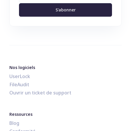
S'abonner
Nos logiciels
UserLock
FileAudit
Ouvrir un ticket de support
Ressources
Blog