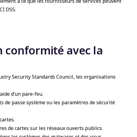
lement à ce que les fournisseurs de services peuvent
CI DSS.
 conformité avec la
try Security Standards Council, les organisations
’aide d’un pare-feu.
ts de passe système ou les paramètres de sécurité
cartes.
res de cartes sur les réseaux ouverts publics.
téger les systèmes des malwares et des virus.