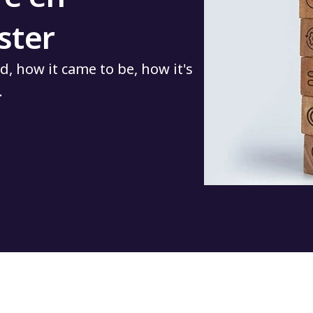
ster
d, how it came to be, how it's
.