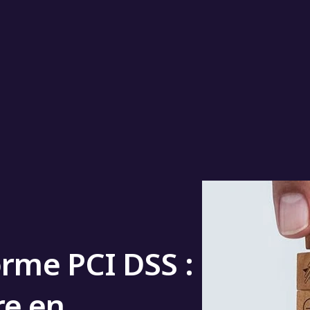
orme PCI DSS :
e en