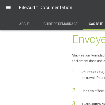

FileAudit Documentation
ACCUEIL
GUIDE DE DÉMARRAGE
CAS D'UTI
Envoye
Slack est un formidabl
facilement dans une c
Pour faire cela,
de travail. Pou
Une fois effect
Il vous suffira 