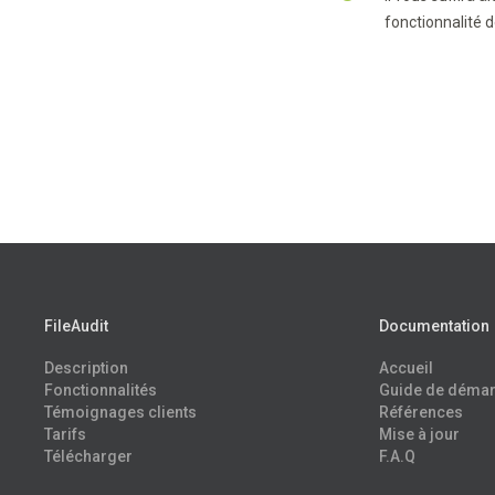
fonctionnalité 
FileAudit
Documentation
Description
Accueil
Fonctionnalités
Guide de déma
Témoignages clients
Références
Tarifs
Mise à jour
Télécharger
F.A.Q