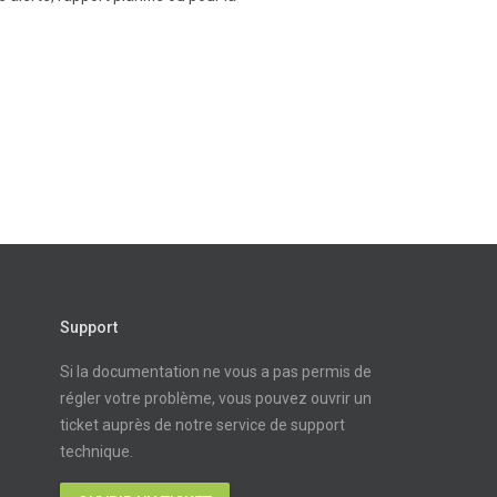
Support
Si la documentation ne vous a pas permis de
régler votre problème, vous pouvez ouvrir un
ticket auprès de notre service de support
technique.