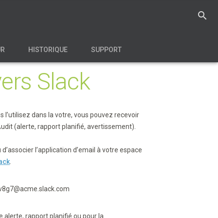
search
UR
HISTORIQUE
SUPPORT
vers Slack
 l’utilisez dans la votre, vous pouvez recevoir
t (alerte, rapport planifié, avertissement).
u d’associer l’application d’email à votre espace
lack
.
v8g7@acme.slack.com
 alerte, rapport planifié ou pour la