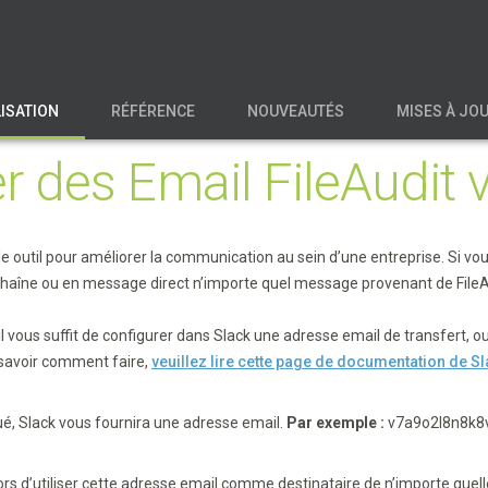
LISATION
RÉFÉRENCE
NOUVEAUTÉS
MISES À JO
r des Email FileAudit 
TÉLÉCHARGER
e outil pour améliorer la communication au sein d’une entreprise. Si vous
haîne ou en message direct n’importe quel message provenant de FileAudi
 il vous suffit de configurer dans Slack une adresse email de transfert, o
r savoir comment faire,
veuillez lire cette page de documentation de S
ué, Slack vous fournira une adresse email.
Par exemple :
v7a9o2l8n8k8
alors d’utiliser cette adresse email comme destinataire de n’importe quelle