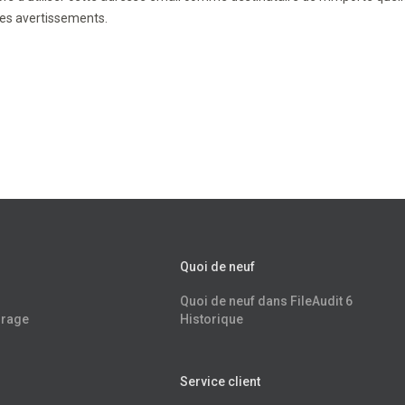
des avertissements.
Quoi de neuf
Quoi de neuf dans FileAudit 6
rrage
Historique
Service client