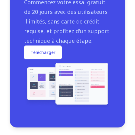
Commencez votre essai gratuit
de 20 jours avec des utilisateurs
illimités, sans carte de crédit
requise, et profitez d'un support
technique à chaque étape.
Télécharger