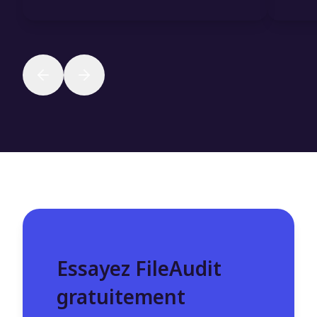
Essayez FileAudit
gratuitement